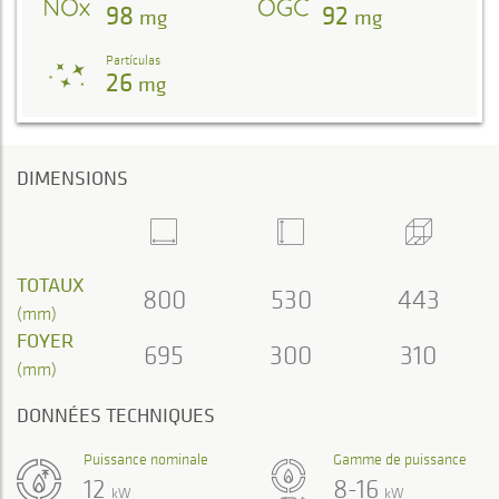
98
92
mg
mg
Partículas
26
mg
DIMENSIONS
TOTAUX
800
530
443
(mm)
FOYER
695
300
310
(mm)
DONNÉES TECHNIQUES
Puissance nominale
Gamme de puissance
12
8-16
kW
kW