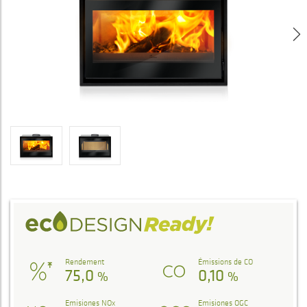
Rendement
Émissions de CO
75,0
0,10
%
%
Emisiones NOx
Emisiones OGC