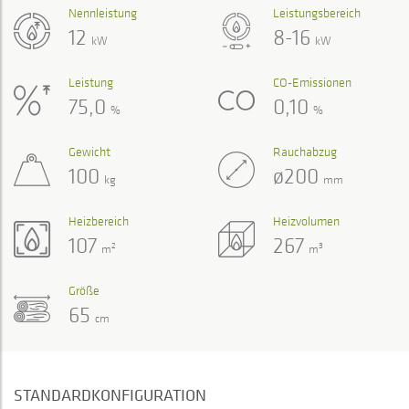
Nennleistung
Leistungsbereich
12
8-16
kW
kW
Leistung
CO-Emissionen
75,0
0,10
%
%
Gewicht
Rauchabzug
100
ø200
kg
mm
Heizbereich
Heizvolumen
107
267
2
3
m
m
Größe
65
cm
STANDARDKONFIGURATION