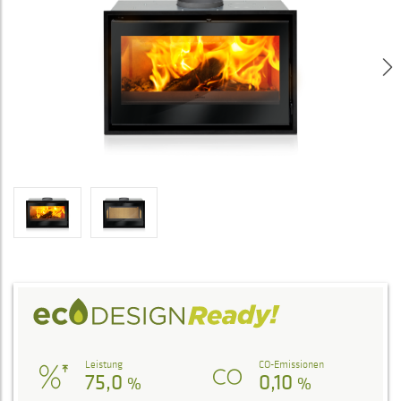
Leistung
CO-Emissionen
75,0
0,10
%
%