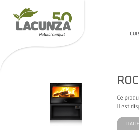
CUI
ROC
Ce produ
Il est di
ITALI