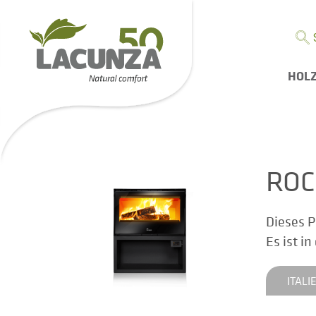
HOL
ROC
Dieses P
Es ist i
ITALI