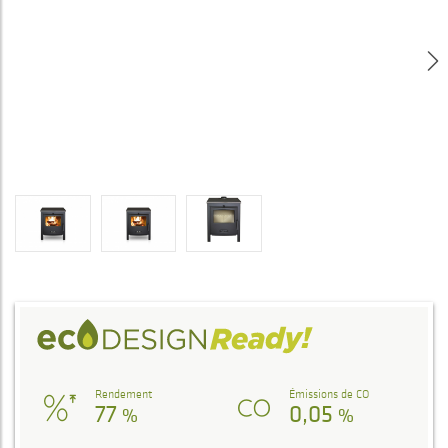
Rendement
Émissions de CO
77
0,05
%
%