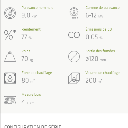
Puissance nominale
Gamme de puissance
9,0
6-12
kW
kW
Rendement
Émissions de CO
77
0,05
%
%
Poids
Sortie des fumées
70
ø120
kg
mm
Zone de chauffage
Volume de chauffage
80
200
2
3
m
m
Mesure bois
45
cm
CONFIGURATION DE SÉRIE