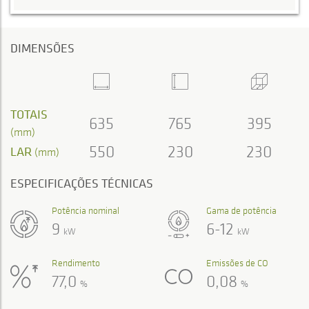
DIMENSÕES
TOTAIS
635
765
395
(mm)
550
230
230
LAR
(mm)
ESPECIFICAÇÕES TÉCNICAS
Potência nominal
Gama de potência
9
6-12
kW
kW
Rendimento
Emissões de CO
77,0
0,08
%
%