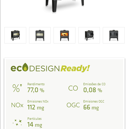
Rendimento
Emissões de CO
77,0
0,08
%
%
Emisiones NOx
Emisiones OGC
112
66
mg
mg
Partículas
14
mg