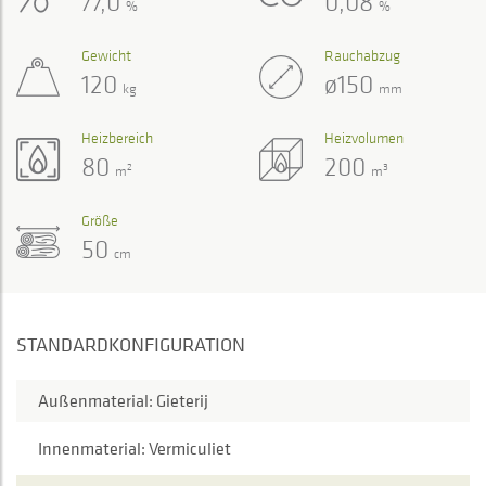
77,0
0,08
%
%
Gewicht
Rauchabzug
120
ø150
kg
mm
Heizbereich
Heizvolumen
80
200
2
3
m
m
Größe
50
cm
STANDARDKONFIGURATION
Außenmaterial: Gieterij
Innenmaterial: Vermiculiet