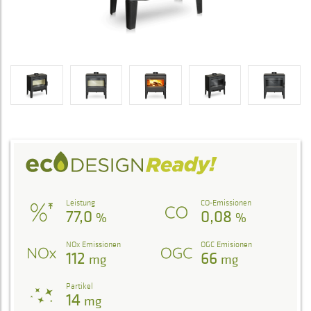
Leistung
CO-Emissionen
77,0
0,08
%
%
NOx Emissionen
OGC Emisionen
112
66
mg
mg
Partikel
14
mg