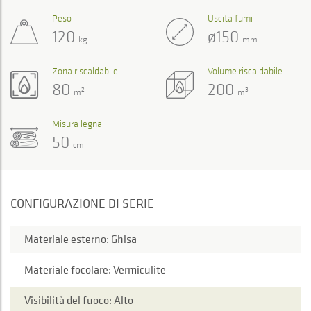
Peso
Uscita fumi
120
ø150
kg
mm
Zona riscaldabile
Volume riscaldabile
80
200
2
3
m
m
Misura legna
50
cm
CONFIGURAZIONE DI SERIE
Materiale esterno: Ghisa
Materiale focolare: Vermiculite
Visibilità del fuoco: Alto