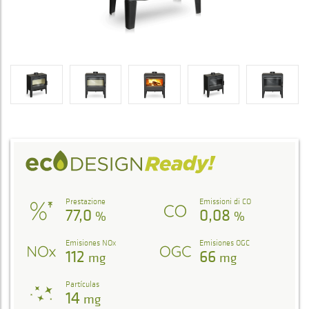
Prestazione
Emissioni di CO
77,0
0,08
%
%
Emisiones NOx
Emisiones OGC
112
66
mg
mg
Partículas
14
mg