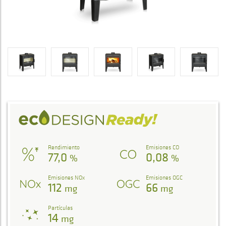
Rendimiento
Emisiones CO
77,0
0,08
%
%
Emisiones NOx
Emisiones OGC
112
66
mg
mg
Partículas
14
mg