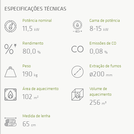
ESPECIFICAÇÕES TÉCNICAS
Potência nominal
Gama de potência
11,5
8-15
kW
kW
Rendimento
Emissões de CO
80,0
0,08
%
%
Peso
Extração de fumos
190
ø200
kg
mm
Área de aquecimento
Volume de
aquecimento
102
2
m
256
3
m
Medida de lenha
65
cm