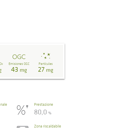
Ox
Emisiones OGC
Partículas
43
27
g
mg
mg
nale
Prestazione
80,0
%
Zona riscaldabile