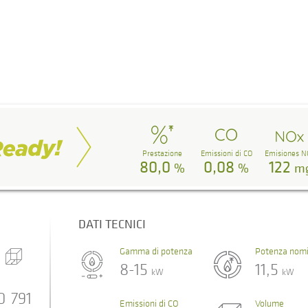
Prestazione
Emissioni di CO
Emisiones N
80,0
0,08
122
%
%
m
DATI TECNICI
Gamma di potenza
Potenza nomi
8-15
11,5
kW
kW
0
791
Emissioni di CO
Volume