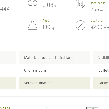
riscaldabile
0,08
%
444
256
3
m
Peso
Uscita fumi
190
ø200
kg
mm
Materiale focolare: Refrattario
Visibil
Griglia a legna
Deflet
Vetro antimacchia
Facile
one