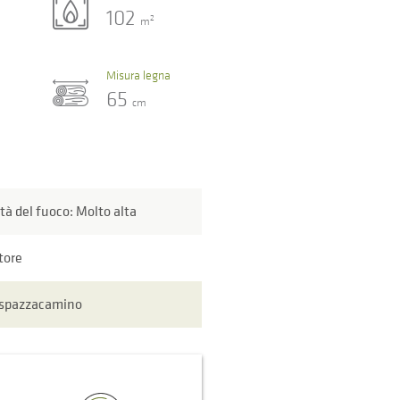
102
2
m
Misura legna
65
cm
ità del fuoco: Molto alta
tore
 spazzacamino