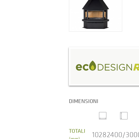
DIMENSIONI
TOTALI
1028
2400/300
(mm)