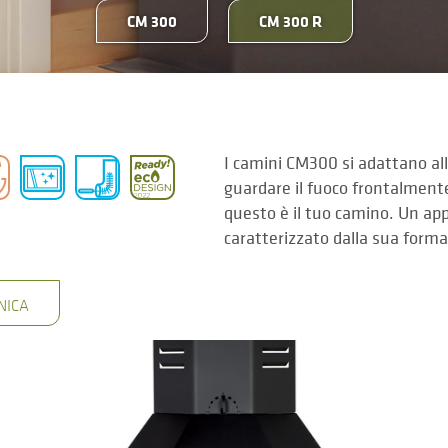
CM 300
CM 300 R
I camini CM300 si adattano all
guardare il fuoco frontalmente,
questo è il tuo camino. Un ap
caratterizzato dalla sua form
NICA