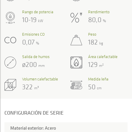
Rango de potencia
Rendimiento
10-19
80,0
kW
%
Emisiones CO
Peso
0,07
182
%
kg
Salida de humos
Área calefactable
ø200
129
2
mm
m
Volumen calefactable
Medida leña
322
50
3
m
cm
CONFIGURACIÓN DE SERIE
Material exterior: Acero