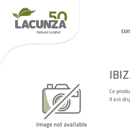
CUI
IBI
Ce produ
Il est di