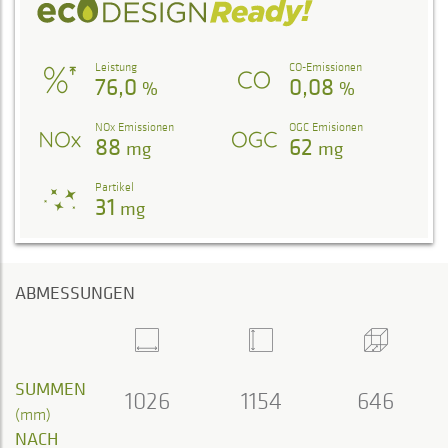
Leistung
CO-Emissionen
76,0
0,08
%
%
NOx Emissionen
OGC Emisionen
88
62
mg
mg
Partikel
31
mg
ABMESSUNGEN
SUMMEN
1026
1154
646
(mm)
NACH