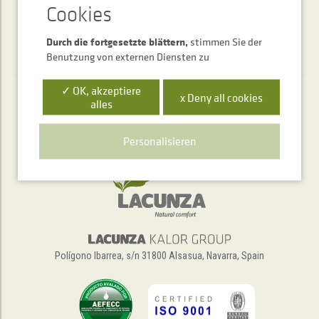
Durch die fortgesetzte blättern,
stimmen Sie der
Benutzung von externen Diensten zu
✓ OK, akzeptiere
x Deny all cookies
alles
Telefonischer Auskunftsservice
+34 948 563 511
Personalisieren
Polígono Ibarrea, s/n 31800 Alsasua, Navarra, Spain