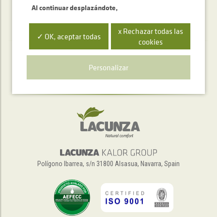
Al continuar desplazándote,
x Rechazar todas las
✓ OK, aceptar todas
cookies
Servicio de atención telefónica
Personalizar
+34 948 563 511
Polígono Ibarrea, s/n 31800 Alsasua, Navarra, Spain